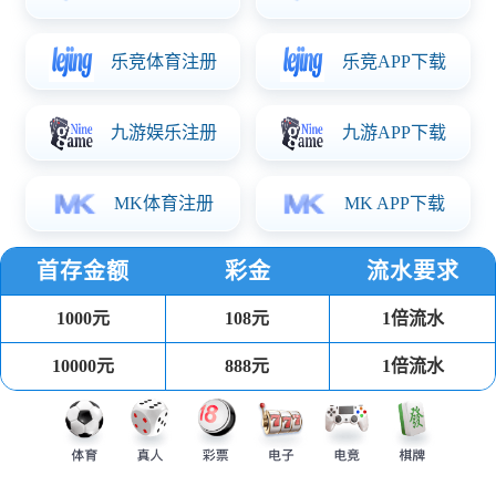
巴萨俱乐部近年来经历了一段动荡时期，财政困局与
竞技表现的下滑一度让这家百年豪门步履蹒跚。然
而，随着拉波尔塔在2021年重新执掌主席之位，一系
列大胆的重磅引援悄然改变了球队的走向。从莱万多
夫斯基到京多安，这些高投入的转会不仅没有成为负
担，反而在关键时刻扛起了球队复兴的大旗，印证了
拉波尔塔回归后巴萨重磅引援普遍成功的现实。
精准投资：从莱万到京多安的高效回
报
拉波尔塔的引援策略并非盲目砸钱，而是建立在球队