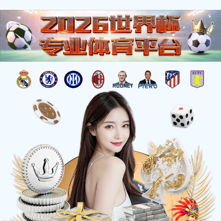
注册入口
华体会下载
APP与网页版入口
｜畅享全球体育赛事与数据服
务
欢迎访问
华体会下载
，提供全面覆盖足球、篮
球、电竞等项目的赛事资讯与数据内容， 支持
APP下载
与
网页使用
，每日同步更新千场比
赛，聚焦热门体育内容， 助您轻松获取赛事动
态，掌握比赛节奏。