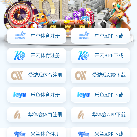
手机App
网页版
马卡：拉波尔塔回归后，巴萨
重磅引援普遍成功
2026-06-02 13:45
66 次阅读
首页
/
体育头条