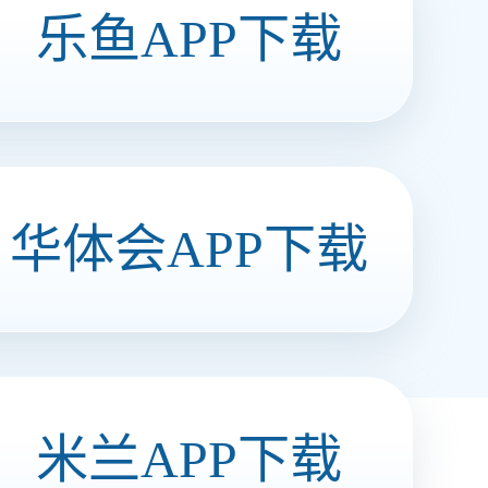
2%媲美约基奇，
中阿尔佩伦·申京时，没有多少人能预料...