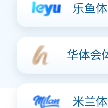
中国男篮亚预赛对阵日本，最后一秒投篮超
在亚洲杯预选赛的关键对决中，中国男篮客场挑战日本
2026-06-05