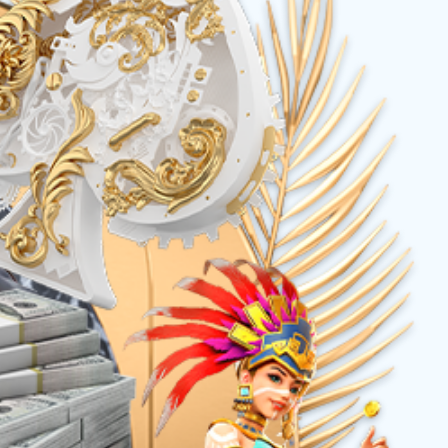
另一名边后卫李磊本赛季的传中成功率仅为
险、低回报”的进攻手段，平均成功率通常
提升并非偶然。从比赛细节来看，刘洋的传
第67分钟，他在左路强行突破后送出的低
到了另一个层级。两人技术特点的差异，是
的跑位和争顶能力要求极高。而刘洋则更擅
传中，往往能在防守方尚未完全落位时完
输送，还是采用更具侵略性的“刺刀”式突