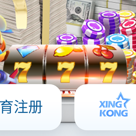
服力的答案。
“质”的蜕变
在边路进攻中明显增加了纵向穿插和快速转移的比重。教练组似乎
10次传中就能多找到一次队友，这多出来的一次机会，往往就是改
边后卫在固定位置的起球，而现在，无论是刘洋还是其他边路球
变，让国安的边路进攻不再只是简单的“碰运气”，而是上升为一种
将彻底盘活国安的左路走廊。而李磊35%的成功率也并非终点，
感。当42%取代35%成为新常态，国安的边路进攻，无疑将成