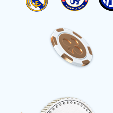
刘洋传中成功率42%创赛
2026-05-26 13:49
66 次阅读
首页
/
体育头条
在昨晚结束的中超联赛焦点战中，北京国安