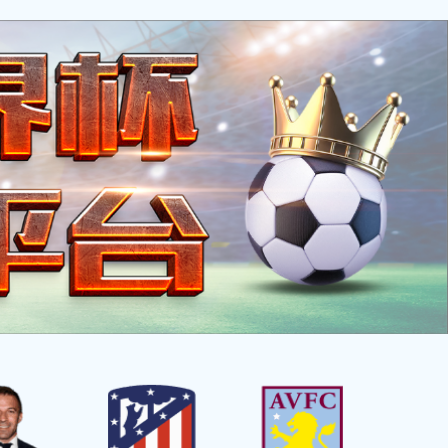
注册入口
赛事与数据服务
支持
APP下载
与
网页使用
，每日同步更
握比赛节奏。