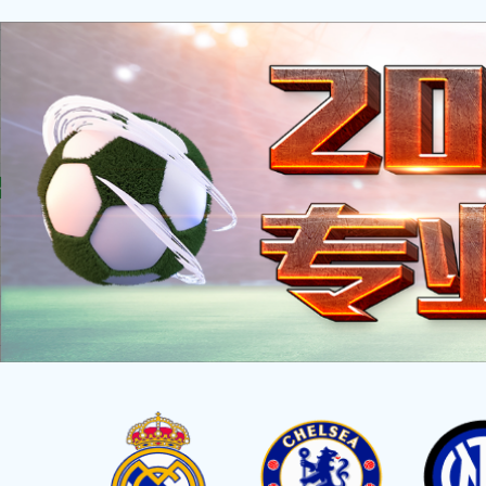
华体会下载
A
欢迎访问
华体会下载
，提供全面覆盖
新千场比赛